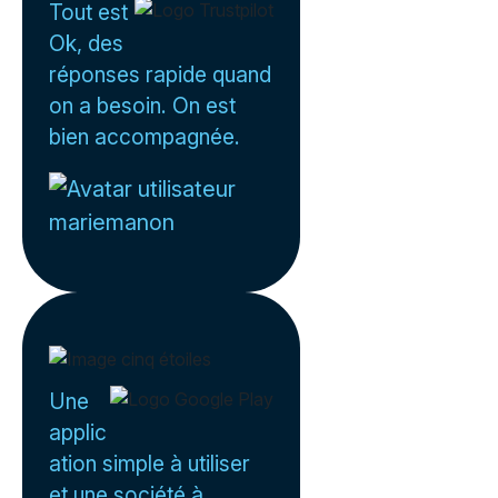
Tout est
Ok, des
réponses rapide quand
on a besoin. On est
bien accompagnée.
mariemanon
Une
applic
ation simple à utiliser
et une société à