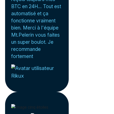
BTC en 24H... Tout est
automatisé et ça
fonctionne vraiment
bien. Merci à l'équipe
Mt.Pelerin vous faites
un super boulot. Je
recommande
fortement
Rikux