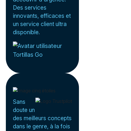
Des services
innovants, efficaces et
un service client ultra
disponible.
Tortillas Go
Sans
doute un
des meilleurs concepts
dans le genre, à la fois