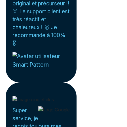
original et précurseur !!
🏅 Le support client est
très réactif et
chaleureux ! 🥇 Je
recommande à 100%
🎖️
Smart Pattern
Super
service, je
reçois toujours mes