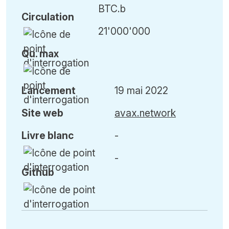
BTC.b
Circulation
21'000'000
Qu
.
max
Lancement
19 mai 2022
Site web
avax.network
Livre blanc
-
-
Github