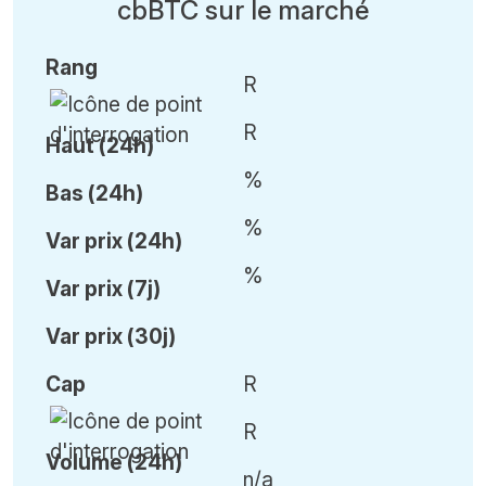
cbBTC sur le marché
Rang
R
R
Haut (24h)
%
Bas (24h)
%
Var
prix (24h)
%
Var
prix (7j)
Var
prix (30j)
Cap
R
R
Volume (24h)
n/a