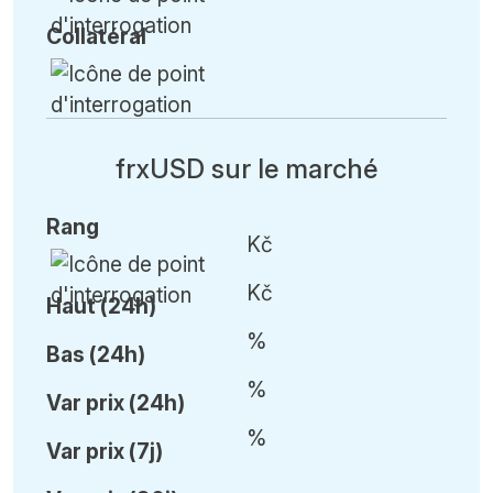
Collatéral
frxUSD sur le marché
Rang
Kč
Kč
Haut (24h)
%
Bas (24h)
%
Var
prix (24h)
%
Var
prix (7j)