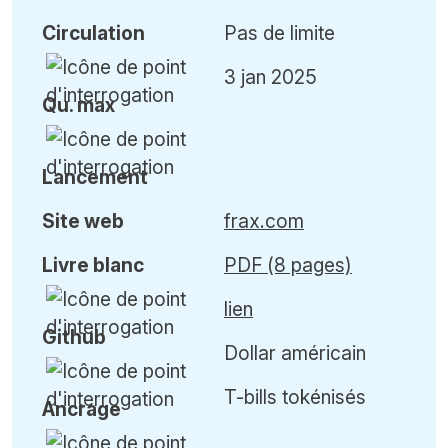
Circulation
Pas de limite
3 jan 2025
Qu
.
max
Lancement
Site web
frax.com
Livre blanc
PDF (8 pages)
lien
Github
Dollar américain
T-bills tokénisés
Ancrage