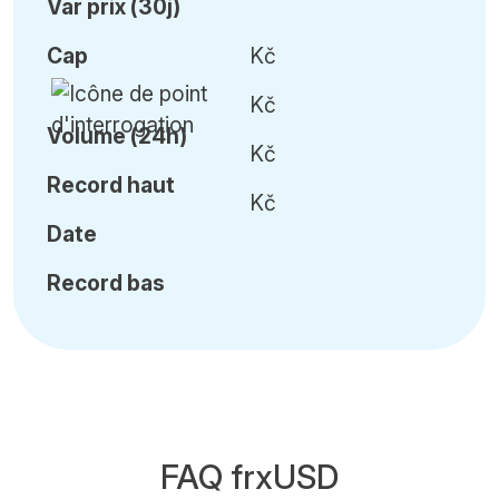
Var
prix (30j)
Cap
Kč
Kč
Volume (24h)
Kč
Record haut
Kč
Date
Record bas
FAQ frxUSD