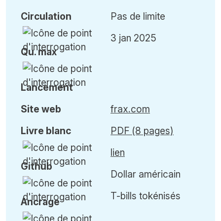
Circulation
Pas de limite
3 jan 2025
Qu
.
max
Lancement
Site web
frax.com
Livre blanc
PDF (8 pages)
lien
Github
Dollar américain
T-bills tokénisés
Ancrage