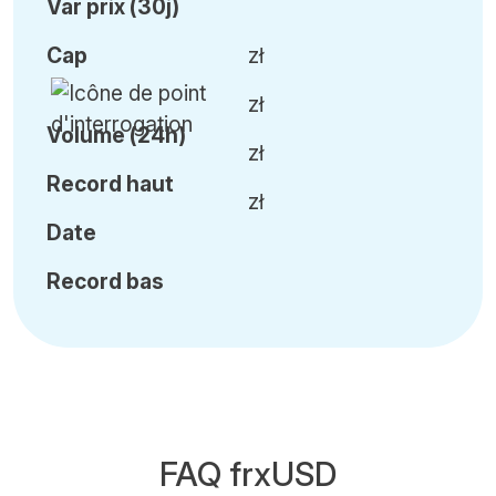
Var
prix (30j)
Cap
zł
zł
Volume (24h)
zł
Record haut
zł
Date
Record bas
FAQ frxUSD