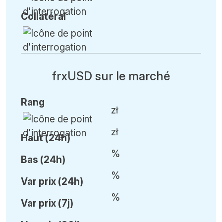
Collatéral
frxUSD sur le marché
Rang
zł
zł
Haut (24h)
%
Bas (24h)
%
Var
prix (24h)
%
Var
prix (7j)