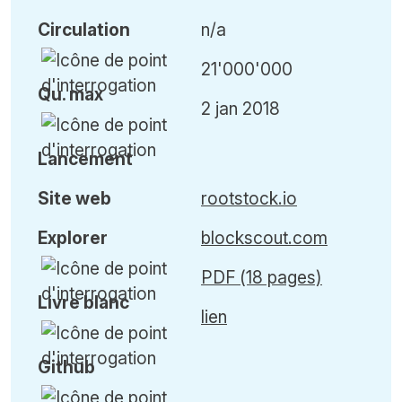
Circulation
n/a
21'000'000
Qu
.
max
2 jan 2018
Lancement
Site web
rootstock.io
Explorer
blockscout.com
PDF (18 pages)
Livre blanc
lien
Github