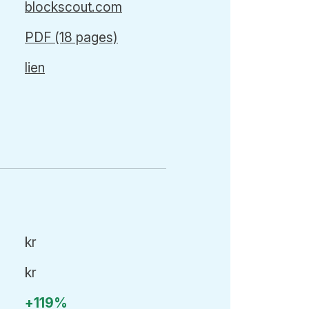
blockscout.com
PDF (18 pages)
lien
kr
kr
+119%