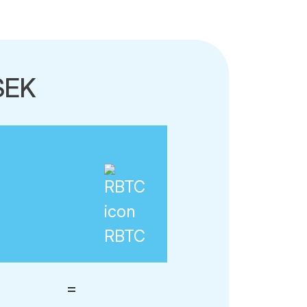
SEK
RBTC
=