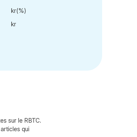
kr
(
%)
kr
tes sur le RBTC.
rticles qui