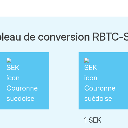
bleau de conversion RBTC-
Couronne
Couronne
suédoise
suédoise
1 SEK