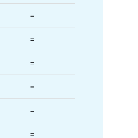
=
=
=
=
=
=