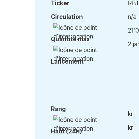
Ticker
RB
Circulation
n/a
21'
Qu
antité
max
2 ja
Lancement
Rang
kr
kr
Haut (24h)