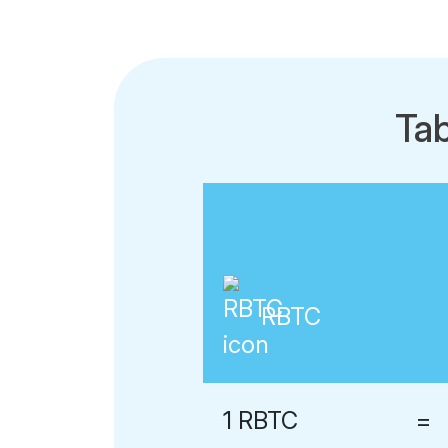
Ta
RBTC
1 RBTC
=