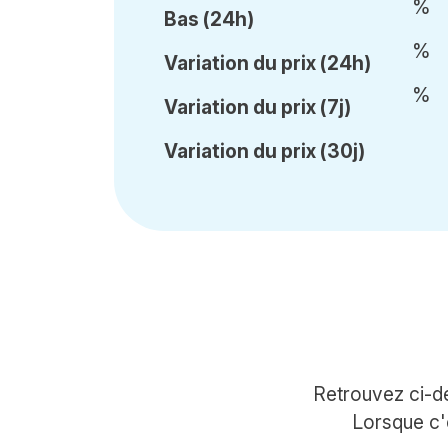
%
Bas (24h)
%
Var
iation du
prix (24h)
%
Var
iation du
prix (7j)
Var
iation du
prix (30j)
Retrouvez ci-de
Lorsque c'