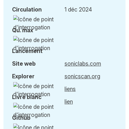
Circulation
1 déc 2024
Qu
.
max
Lancement
Site web
soniclabs.com
Explorer
sonicscan.org
liens
Livre blanc
lien
Github