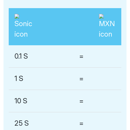
0.1 S
=
1 S
=
10 S
=
25 S
=