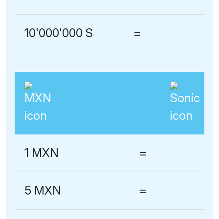
10'000'000 S
=
1 MXN
=
5 MXN
=