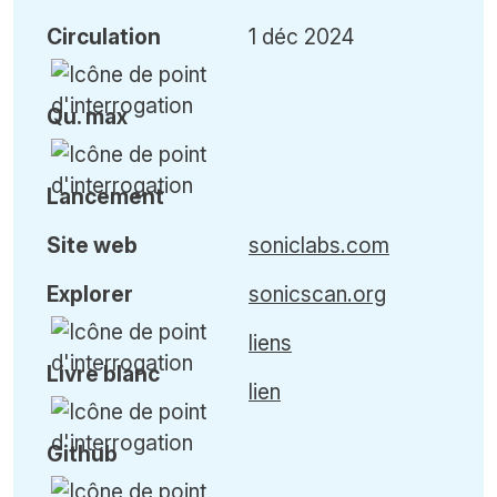
Circulation
1 déc 2024
Qu
.
max
Lancement
Site web
soniclabs.com
Explorer
sonicscan.org
liens
Livre blanc
lien
Github