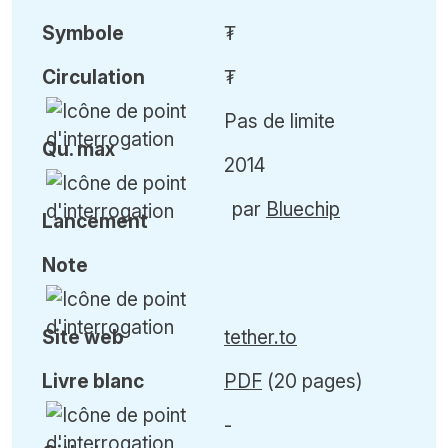
Symbole
₮
Circulation
₮
Pas de limite
Qu
.
max
2014
par
Bluechip
Lancement
Note
Site web
tether.to
Livre blanc
PDF
(20 pages)
-