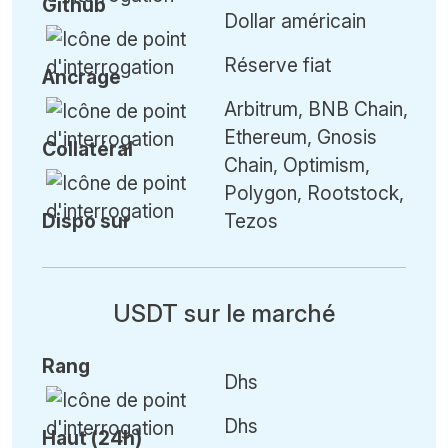
Github
Dollar américain
Réserve fiat
Ancrage
Arbitrum, BNB Chain,
Ethereum, Gnosis
Collatéral
Chain, Optimism,
Polygon, Rootstock,
Dispo sur
Tezos
USDT sur le marché
Rang
Dhs
Dhs
Haut (24h)