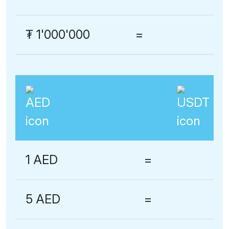
₮
1'000'000
=
1 AED
=
5 AED
=