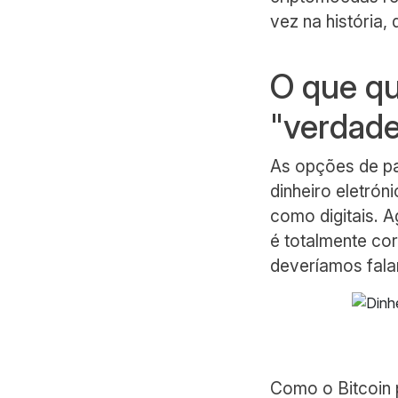
vez na história
O que qu
"verdade
As opções de pa
dinheiro eletró
como digitais. A
é totalmente cor
deveríamos fala
Como o Bitcoin p