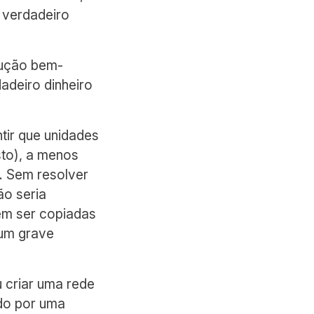
 verdadeiro
olução bem-
adeiro dinheiro
tir que unidades
sto), a menos
s. Sem resolver
ão seria
sem ser copiadas
 um grave
 criar uma rede
do por uma