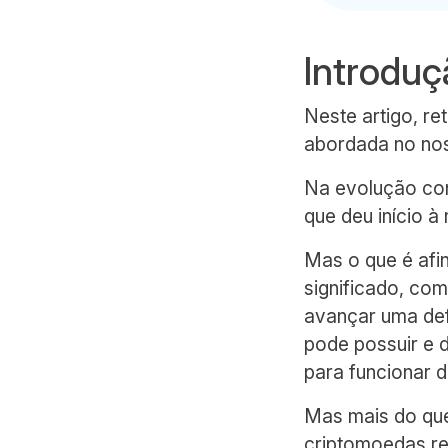
Introduç
Neste artigo, r
abordada no n
Na evolução cont
que deu início à
Mas o que é afi
significado, co
avançar uma def
pode possuir e 
para funcionar 
Mas mais do que
criptomoedas rep