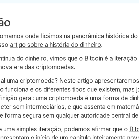
ão
etomamos onde ficámos na panorâmica histórica do 
osso
artigo sobre a história do dinheiro
.
ínua do dinheiro, vimos que o Bitcoin é a iteração
 nova era das criptomoedas.
nal uma criptomoeda? Neste artigo apresentaremos
mo funciona e os diferentes tipos que existem, mas
inição geral: uma criptomoeda é uma forma de dinhe
deter sem intermediários, e que assenta em matemá
de forma segura sem qualquer autoridade central de
 uma simples iteração, podemos afirmar que o
Bit
resentam o início de um capítulo inteiramente novo