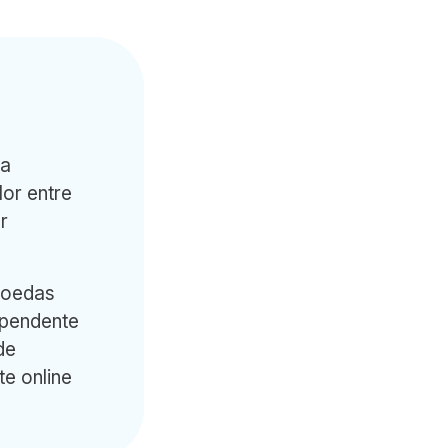
za
lor entre
r
omoedas
ependente
de
te online