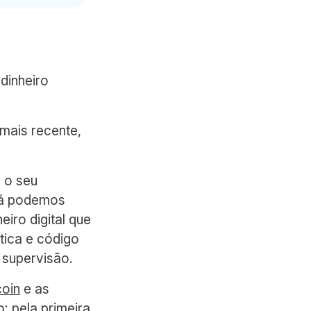
dinheiro
 mais recente,
 o seu
 já podemos
iro digital que
tica e código
 supervisão.
coin
e as
: pela primeira