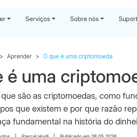
er
Serviços
Sobre nós
Supor
Aprender
O que é uma criptomoeda
e é uma criptomo
 que são as criptomoedas, como fun
tipos que existem e por que razão r
 fundamental na história do dinhei
nutos
|
Pascal Hügli
|
Publicado em 28.05.2026