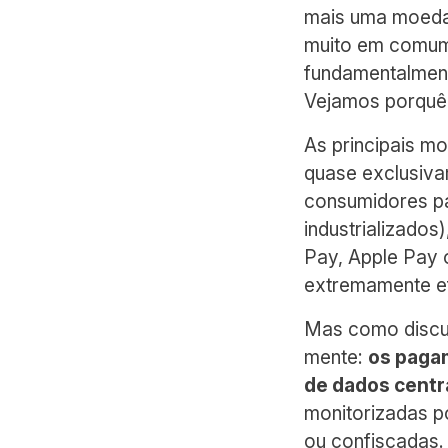
mais uma moeda 
muito em comum 
fundamentalment
Vejamos porquê
As principais m
quase exclusiva
consumidores pa
industrializados
Pay, Apple Pay 
extremamente ef
Mas como discu
mente:
os paga
de dados centra
monitorizadas p
ou confiscadas.