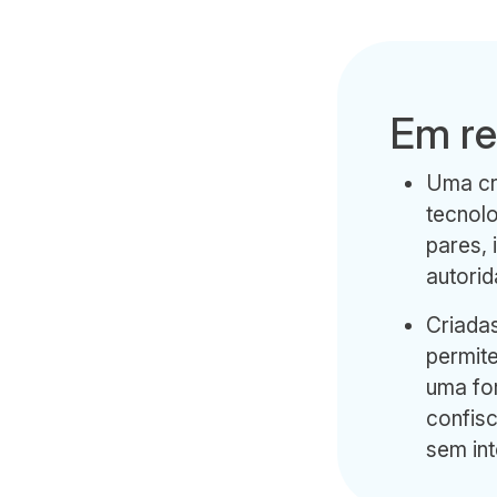
Em r
Uma cri
tecnolo
pares, 
autorid
Criadas
permit
uma for
confisc
sem int