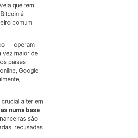
evela que tem
Bitcoin é
nheiro comum.
uíço — operam
a vez maior de
os países
 online, Google
almente,
 crucial a ter em
das numa base
financeiras são
radas, recusadas