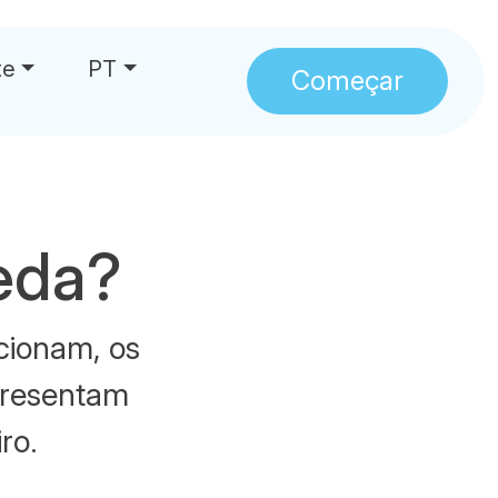
te
PT
Começar
eda?
cionam, os
epresentam
ro.