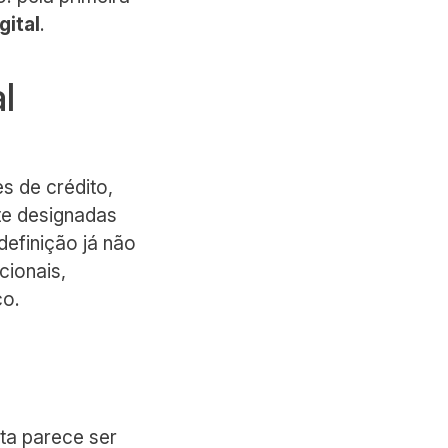
gital
.
l
s de crédito,
te designadas
definição já não
cionais,
co.
sta parece ser