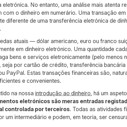
eletrónica. No entanto, uma análise mais atenta r
com o dinheiro em numerário. Uma transação em 
e diferente de uma transferência eletrónica de di
.
oedas atuais — dólar americano, euro ou franco s
mente em dinheiro eletrónico. Uma quantidade cad
ga bens e serviços eletronicamente (pelo menos n
), seja por cartão de crédito, transferência bancária
ou PayPal. Estas transações financeiras são, natur
icientes e convenientes.
tido na nossa
introdução ao dinheiro
, há um aspeto
mentos eletrónicos são meras entradas regista
l controlada por terceiros
. Todas as atividades 
or um intermediário e podem, em teoria, ser censu