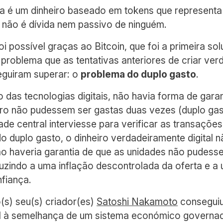
 é um dinheiro baseado em tokens que representa
e não é dívida nem passivo de ninguém.
oi possível graças ao Bitcoin, que foi a primeira s
problema que as tentativas anteriores de criar verd
eguiram superar: o
problema do duplo gasto
.
das tecnologias digitais, não havia forma de garan
heiro não pudessem ser gastas duas vezes (duplo ga
de central interviesse para verificar as transaçõe
 duplo gasto, o dinheiro verdadeiramente digital n
não haveria garantia de que as unidades não pudes
uzindo a uma inflação descontrolada da oferta e a
fiança.
(s) seu(s) criador(es)
Satoshi Nakamoto
conseguiu
al à semelhança de um sistema económico governa