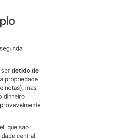
plo
A segunda
 ser
detido de
ua propriedade
e notas), mas
o dinheiro
o provavelmente
el, que são
dade central,