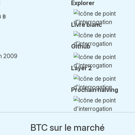
C
Explorer
u ฿
Livre blanc
Github
an 2009
Layer 2
Prochain h
alving
BTC sur le marché