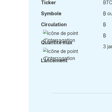
Ticker
BT
Symbole
₿ o
Circulation
₿
₿
Qu
antité
max
3 j
Lancement