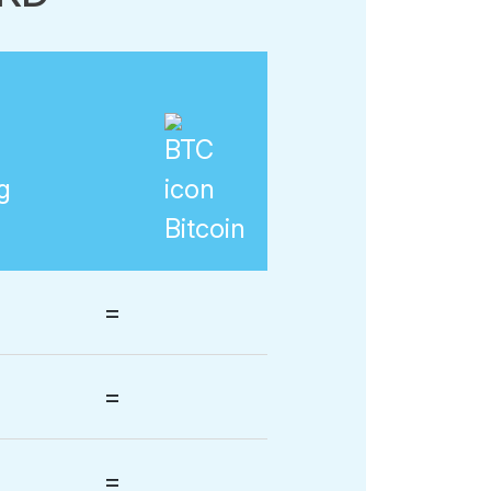
g
Bitcoin
=
=
=