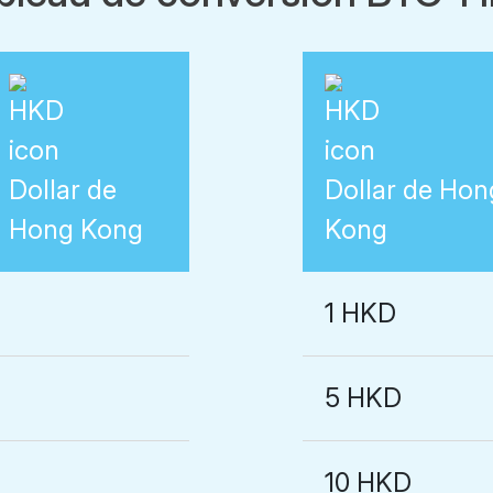
Dollar de
Dollar de Hon
Hong Kong
Kong
1 HKD
5 HKD
10 HKD