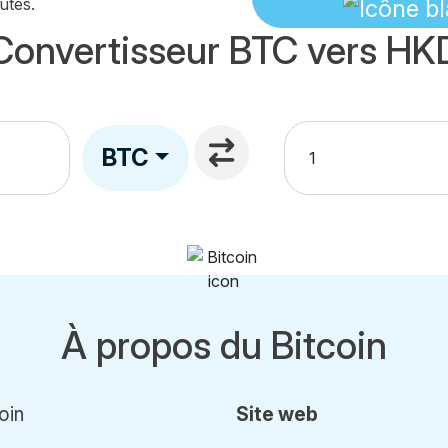
utes.
Convertisseur BTC vers HK
BTC
À propos du Bitcoin
oin
Site web