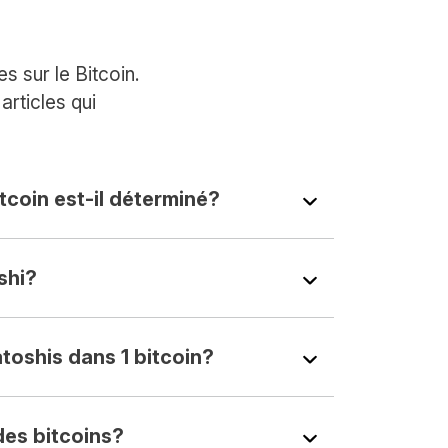
 sur le Bitcoin.
rticles qui
tcoin est-il déterminé?
shi?
atoshis dans 1 bitcoin?
es bitcoins?