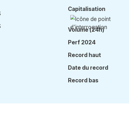
Cap
italisation
$
$
Volume (24h)
Perf 2024
Record haut
Date
du record
Record bas