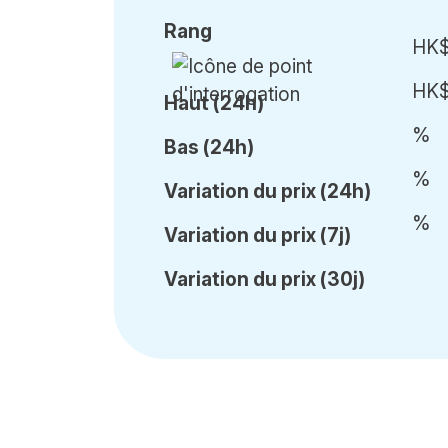
Rang
HK
HK
Haut (24h)
%
Bas (24h)
%
Var
iation du
prix (24h)
%
Var
iation du
prix (7j)
Var
iation du
prix (30j)