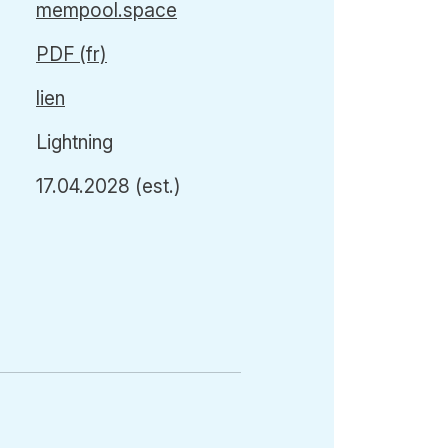
mempool.space
PDF (fr)
lien
Lightning
17.04.2028
(est.)