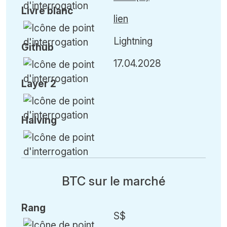
Livre blanc
lien
Lightning
Github
17.04.2028
Layer 2
H
alving
BTC sur le marché
Rang
S$