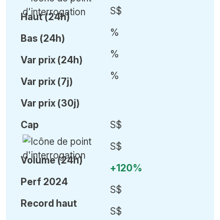
S$
Haut (24h)
%
Bas (24h)
%
Var
prix (24h)
%
Var
prix (7j)
Var
prix (30j)
Cap
S$
S$
Volume (24h)
+120%
Perf 2024
S$
Record haut
S$