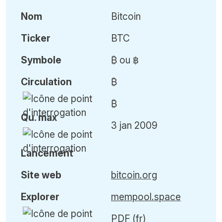
Nom
Bitcoin
Ticker
BTC
Symbole
₿ ou ฿
Circulation
₿
₿
Qu
.
max
3 jan 2009
Lancement
Site web
bitcoin.org
Explorer
mempool.space
PDF (fr)