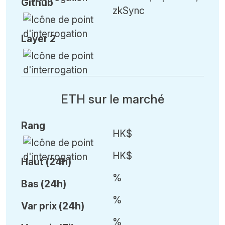
Github
zkSync
Layer 2
ETH sur le marché
Rang
HK$
HK$
Haut (24h)
%
Bas (24h)
%
Var
prix (24h)
%