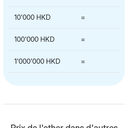
10'000 HKD
=
100'000 HKD
=
1'000'000 HKD
=
Prix de l'ether dans d'autres