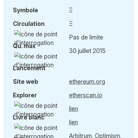
Symbole
Ξ
Circulation
Ξ
Pas de limite
Qu
.
max
30 juillet 2015
Lancement
Site web
ethereum.org
Explorer
etherscan.io
lien
Livre blanc
lien
Arbitrum, Optimism,