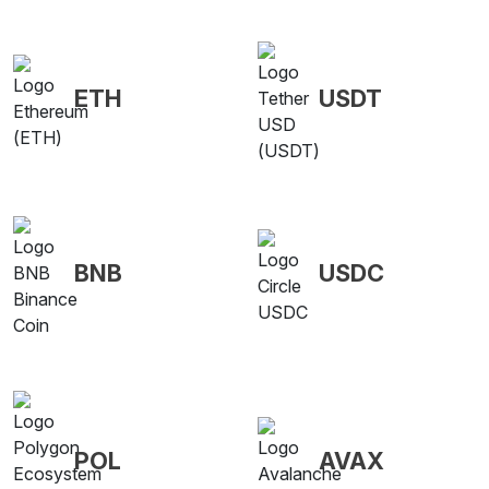
ETH
USDT
BNB
USDC
POL
AVAX