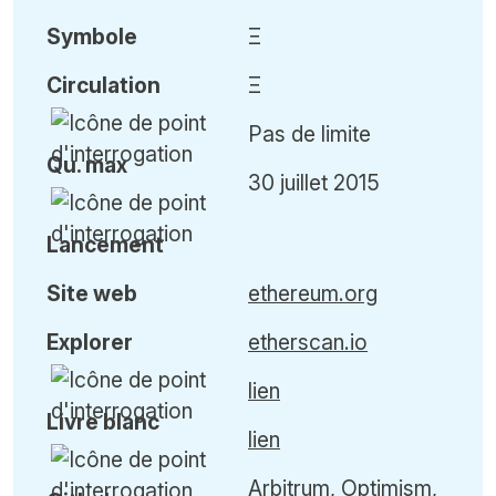
Symbole
Ξ
Circulation
Ξ
Pas de limite
Qu
.
max
30 juillet 2015
Lancement
Site web
ethereum.org
Explorer
etherscan.io
lien
Livre blanc
lien
Arbitrum, Optimism,