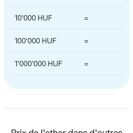
10'000 HUF
=
100'000 HUF
=
1'000'000 HUF
=
Prix de l'ether dans d'autres