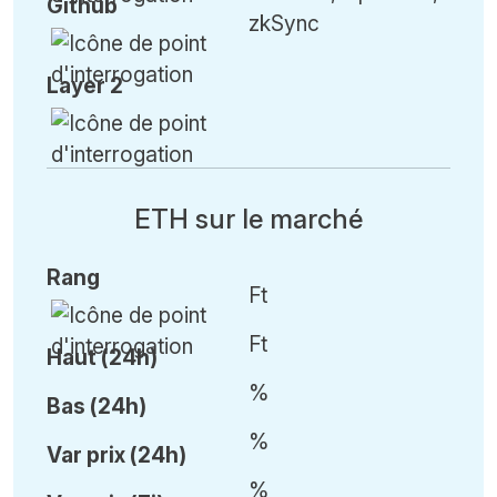
Github
zkSync
Layer 2
ETH sur le marché
Rang
Ft
Ft
Haut (24h)
%
Bas (24h)
%
Var
prix (24h)
%