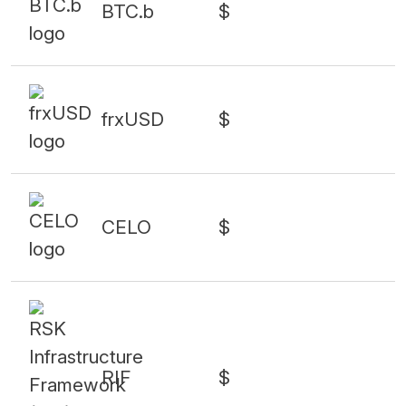
BTC.b
$
frxUSD
$
CELO
$
RIF
$