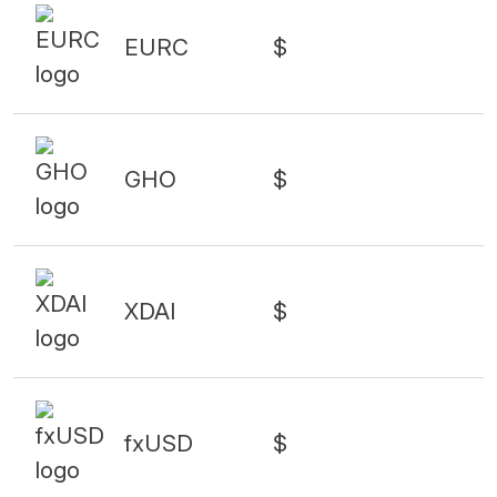
EURC
$
GHO
$
XDAI
$
fxUSD
$