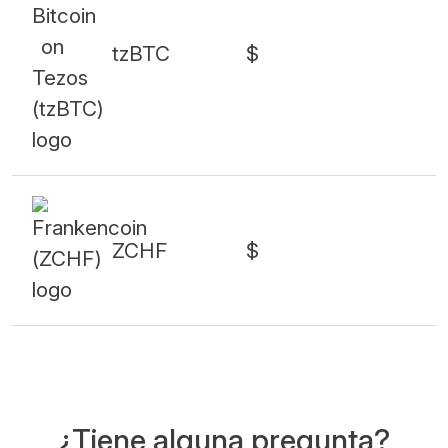
tzBTC
$
ZCHF
$
¿Tiene alguna pregunta?