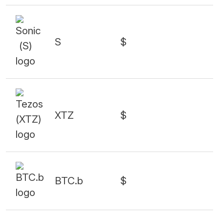
S
$
XTZ
$
BTC.b
$