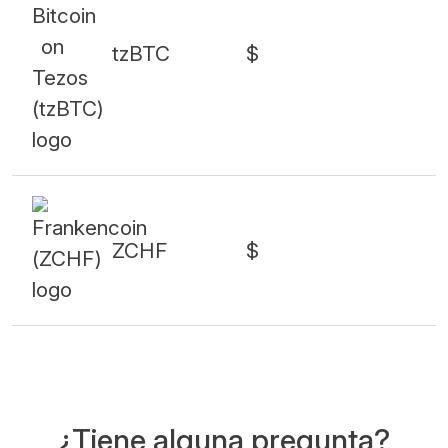
tzBTC
$
ZCHF
$
¿Tiene alguna pregunta?