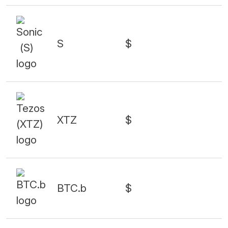
S
$
XTZ
$
BTC.b
$