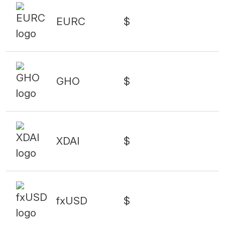
EURC
$
GHO
$
XDAI
$
fxUSD
$