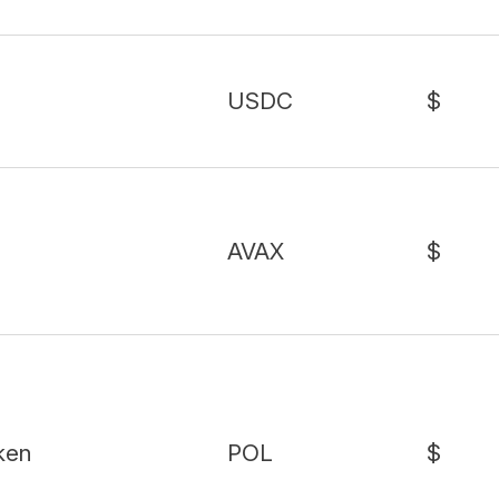
USDC
$
AVAX
$
ken
POL
$