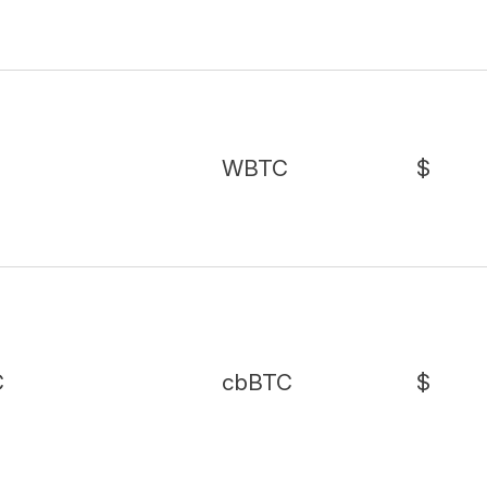
WBTC
$
C
cbBTC
$