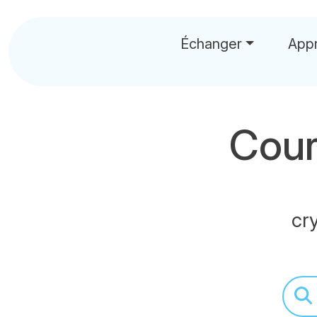
Échanger
App
Cour
cr