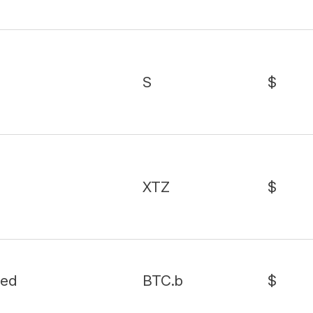
S
$
XTZ
$
ged
BTC.b
$