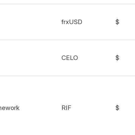
frxUSD
$
CELO
$
amework
RIF
$