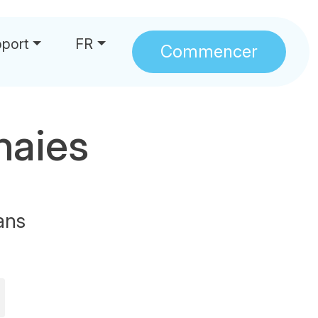
port
FR
Commencer
naies
ans