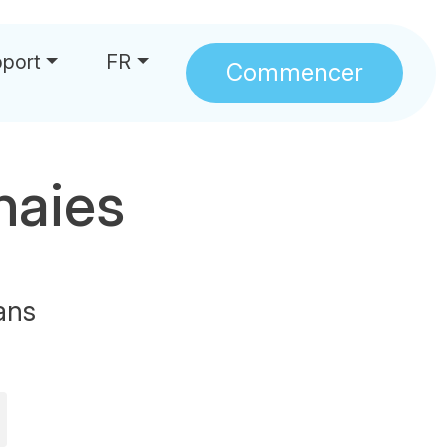
port
FR
Commencer
naies
ans