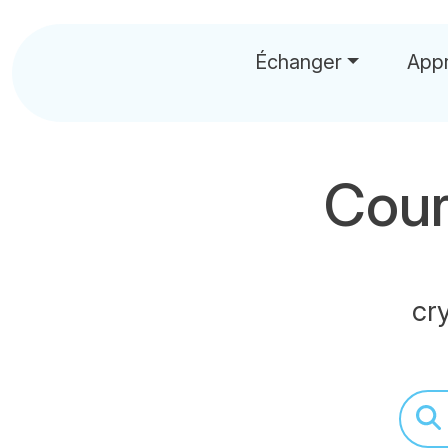
Échanger
App
Cour
cr