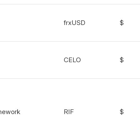
frxUSD
$
CELO
$
amework
RIF
$