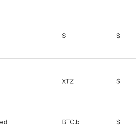
S
$
XTZ
$
ged
BTC.b
$