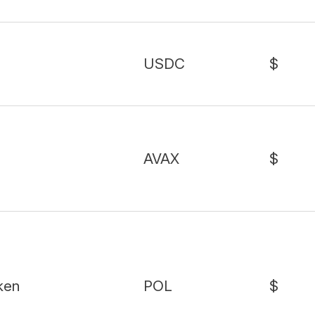
USDC
$
AVAX
$
ken
POL
$