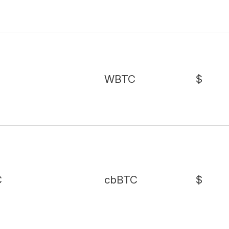
WBTC
$
C
cbBTC
$