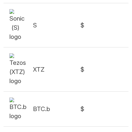
S
$
XTZ
$
BTC.b
$