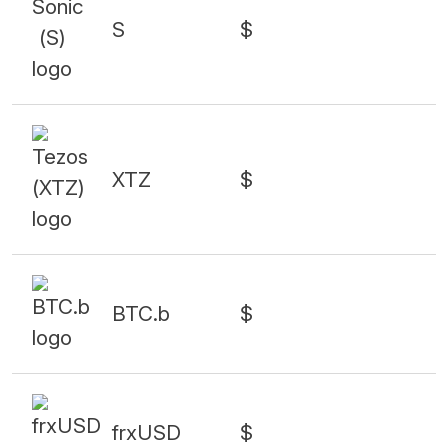
S
$
XTZ
$
BTC.b
$
frxUSD
$