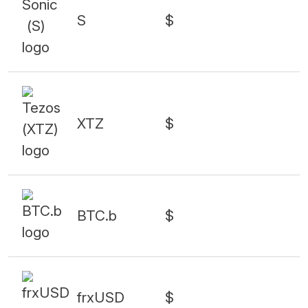
S
$
XTZ
$
BTC.b
$
frxUSD
$